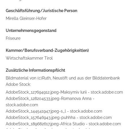
Geschäftsführung/Juristische Person
Mirella Gleinser-Hofer
Unternehmensgegenstand
Friseure
Kammer/Berufsverband-Zugehörigkeit(en)
Wirtschaftskammer Tirol
Zusätzliche Informationspflicht
Bildmaterial von (c)Ruth, Neustift und aus der Bilddatenbank
Adobe Stock:
AdobeStock_127694912.jpeg-Maksymiv Iurii - stock.adobe.com
AdobeStock_128204533.jpeg-Romanova Anna -
stock.adobe.com
AdobeStock_144541947.jpeg-s_l - stock.adobe.com
AdobeStock_157646943.jpeg-puhhha - stock.adobe.com
AdobeStock_189682617.jpeg-Africa Studio - stock.adobe.com