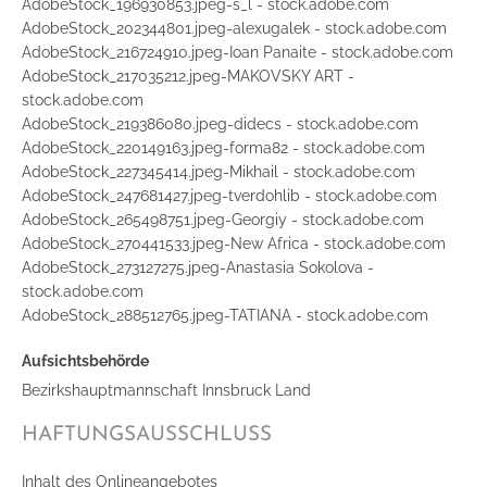
AdobeStock_196930853.jpeg-s_l - stock.adobe.com
AdobeStock_202344801.jpeg-alexugalek - stock.adobe.com
AdobeStock_216724910.jpeg-Ioan Panaite - stock.adobe.com
AdobeStock_217035212.jpeg-MAKOVSKY ART -
stock.adobe.com
AdobeStock_219386080.jpeg-didecs - stock.adobe.com
AdobeStock_220149163.jpeg-forma82 - stock.adobe.com
AdobeStock_227345414.jpeg-Mikhail - stock.adobe.com
AdobeStock_247681427.jpeg-tverdohlib - stock.adobe.com
AdobeStock_265498751.jpeg-Georgiy - stock.adobe.com
AdobeStock_270441533.jpeg-New Africa - stock.adobe.com
AdobeStock_273127275.jpeg-Anastasia Sokolova -
stock.adobe.com
AdobeStock_288512765.jpeg-TATIANA - stock.adobe.com
Aufsichtsbehörde
Bezirkshauptmannschaft Innsbruck Land
HAFTUNGSAUSSCHLUSS
Inhalt des Onlineangebotes